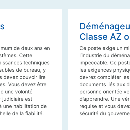
es
Déménageur
Classe AZ o
nimum de deux ans en
Ce poste exige un m
ystèmes. Cette
l’industrie du démén
aissances techniques
impeccable. Ce poste
eubles de bureau, y
les exigences physiqu
s devez pouvoir lire
devrez compléter les
res. Vous devez être
documents liés aux 
ec une volonté
personne orientée ver
 judiciaire est
d’apprendre. Une vérif
 une habilitation de
requise et vous devez
lle de la fiabilité.
sécurité du gouverneme