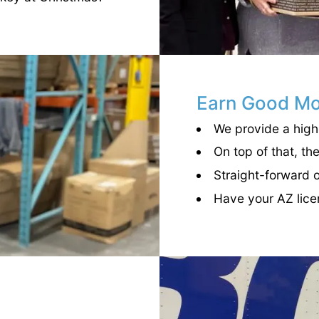
Earn Good M
We provide a high
On top of that, th
Straight-forward 
Have your AZ lice