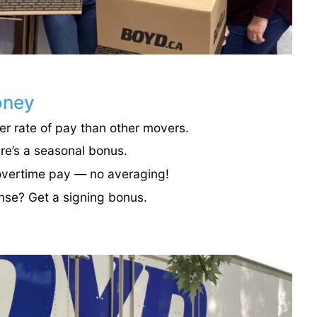
oney
er rate of pay than other movers.
ere’s a seasonal bonus.
overtime pay — no averaging!
nse? Get a signing bonus.