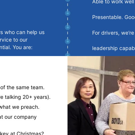
Able to work well
Presentable. Goo
rs who can help us
For drivers, we’re
rvice to our
tial. You are:
leadership capabil
 of the same team.
re talking 20+ years).
 what we preach.
 at our company
rkey at Christmas?