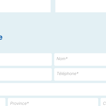
e
Nom*
Téléphone*
Province*
C