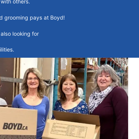
 with others.
d grooming pays at Boyd!
 also looking for
ities.